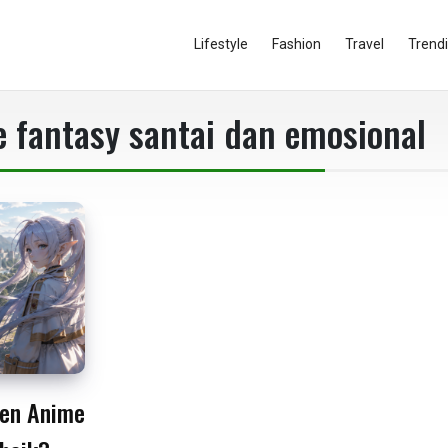
Lifestyle
Fashion
Travel
Trend
 fantasy santai dan emosional
ren Anime