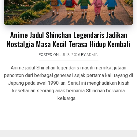
Anime Jadul Shinchan Legendaris Jadikan
Nostalgia Masa Kecil Terasa Hidup Kembali
POSTED ON
JULI 8, 2026
BY
ADMIN
Anime jadul Shinchan legendaris masih memikat jutaan
penonton dari berbagai generasi sejak pertama kali tayang di
Jepang pada awal 1990-an. Serial ini menghadirkan kisah
keseharian seorang anak bernama Shinchan bersama
keluarga….