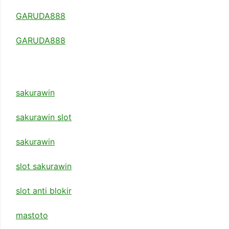
GARUDA888
GARUDA888
sakurawin
sakurawin slot
sakurawin
slot sakurawin
slot anti blokir
mastoto