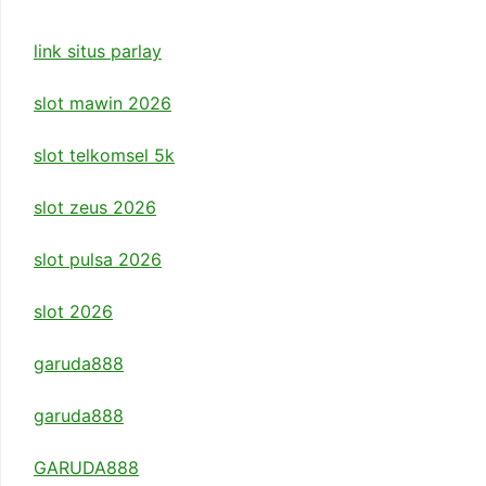
link situs parlay
slot mawin 2026
slot telkomsel 5k
slot zeus 2026
slot pulsa 2026
slot 2026
garuda888
garuda888
GARUDA888