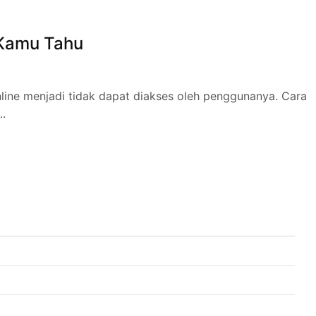
 Kamu Tahu
ine menjadi tidak dapat diakses oleh penggunanya. Cara
.