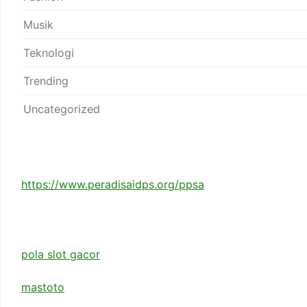
Musik
Teknologi
Trending
Uncategorized
https://www.peradisaidps.org/ppsa
pola slot gacor
mastoto