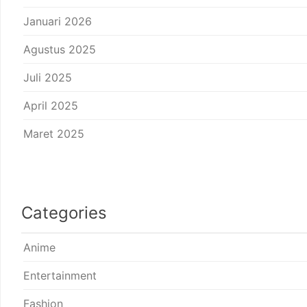
Januari 2026
Agustus 2025
Juli 2025
April 2025
Maret 2025
Categories
Anime
Entertainment
Fashion